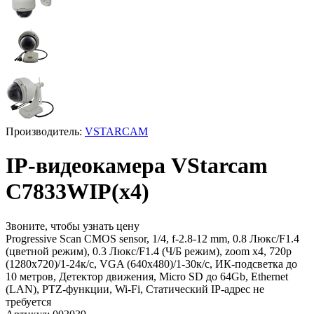
Производитель:
VSTARCAM
IP-видеокамера VStarcam
C7833WIP(x4)
Звоните, чтобы узнать цену
Progressive Scan CMOS sensor, 1/4, f-2.8-12 mm, 0.8 Люкс/F1.4
(цветной режим), 0.3 Люкс/F1.4 (Ч/Б режим), zoom x4, 720p
(1280х720)/1-24к/с, VGA (640x480)/1-30к/с, ИК-подсветка до
10 метров, Детектор движения, Micro SD до 64Gb, Ethernet
(LAN), PTZ-функции, Wi-Fi, Статический IP-адрес не
требуется